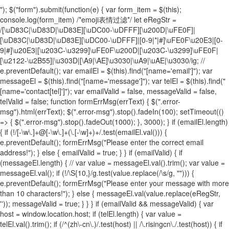
"); $("form").submit(function(e) { var form_item = $(this);
console.log(form_item) /*emoji表情过滤*/ let eRegStr =
/[\uD83C|\uD83D|\uD83E][\uDC00-\uDFFF][\u200D|\uFE0F]|
[\uD83C|\uD83D|\uD83E][\uDC00-\uDFFF]|[0-9|*|#]\uFE0F\u20E3|[0-
9|#]\u20E3|[\u203C-\u3299]\uFE0F\u200D|[\u203C-\u3299]\uFE0F|
[\u2122-\u2B55]|\u303D|[\A9|\AE]\u3030|\uA9|\uAE|\u3030/ig; //
e.preventDefault(); var emailEl = $(this).find("[name='email']"); var
messageEl = $(this).find("[name='message']"); var telEl = $(this).find("
[name='contact[tel]']"); var emailValid = false, messageValid = false,
telValid = false; function formErrMsg(errText) { $(".error-
msg").html(errText); $(".error-msg").stop().fadeIn(100); setTimeout(()
=> { $(".error-msg").stop().fadeOut(1000); }, 3000); } if (emailEl.length)
{ if (!/[-\w\.]+@[-\w\.]+(\.[-\w]+)+/.test(emailEl.val())) {
e.preventDefault(); formErrMsg("Please enter the correct email
address!"); } else { emailValid = true; } } if (emailValid) { if
(messageEl.length) { // var value = messageEl.val().trim(); var value =
messageEl.val(); if (!/\S{10,}/g.test(value.replace(/\s/g, ""))) {
e.preventDefault(); formErrMsg("Please enter your message with more
than 10 characters!"); } else { messageEl.val(value.replace(eRegStr,
'')); messageValid = true; } } } if (emailValid && messageValid) { var
host = window.location.host; if (telEl.length) { var value =
telEl.val().trim(); if (/^(zh\-cn\.)/.test(host) || /\.risingcn\./.test(host)) { if