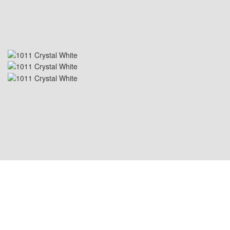
ABD KONUMU: 1800 PEACHTREE ST NW
STE 410, ATLANTA, GA 30309
ÇİN KONUMU: Room 2505/2512, No.464