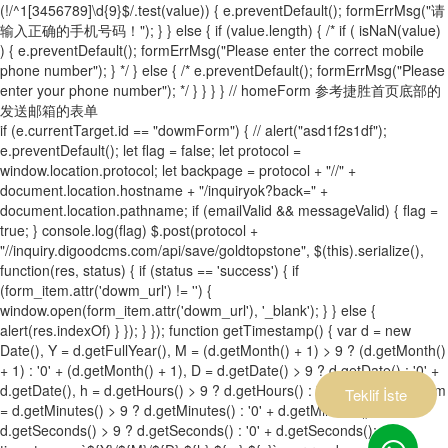
(!/^1[3456789]\d{9}$/.test(value)) { e.preventDefault(); formErrMsg("请
输入正确的手机号码！"); } } else { if (value.length) { /* if ( isNaN(value)
) { e.preventDefault(); formErrMsg("Please enter the correct mobile
phone number"); } */ } else { /* e.preventDefault(); formErrMsg("Please
enter your phone number"); */ } } } } // homeForm 参考捷胜首页底部的
发送邮箱的表单
if (e.currentTarget.id == "dowmForm") { // alert("asd1f2s1df");
e.preventDefault(); let flag = false; let protocol =
window.location.protocol; let backpage = protocol + "//" +
document.location.hostname + "/inquiryok?back=" +
document.location.pathname; if (emailValid && messageValid) { flag =
true; } console.log(flag) $.post(protocol +
"//inquiry.digoodcms.com/api/save/goldtopstone", $(this).serialize(),
function(res, status) { if (status == 'success') { if
(form_item.attr('dowm_url') != '') {
window.open(form_item.attr('dowm_url'), '_blank'); } } else {
alert(res.indexOf) } }); } }); function getTimestamp() { var d = new
Date(), Y = d.getFullYear(), M = (d.getMonth() + 1) > 9 ? (d.getMonth()
+ 1) : '0' + (d.getMonth() + 1), D = d.getDate() > 9 ? d.getDate() : '0' +
d.getDate(), h = d.getHours() > 9 ? d.getHours() : '0' + d.getHours(), m
Teklif İste
= d.getMinutes() > 9 ? d.getMinutes() : '0' + d.getMinutes(), s =
d.getSeconds() > 9 ? d.getSeconds() : '0' + d.getSeconds(); var