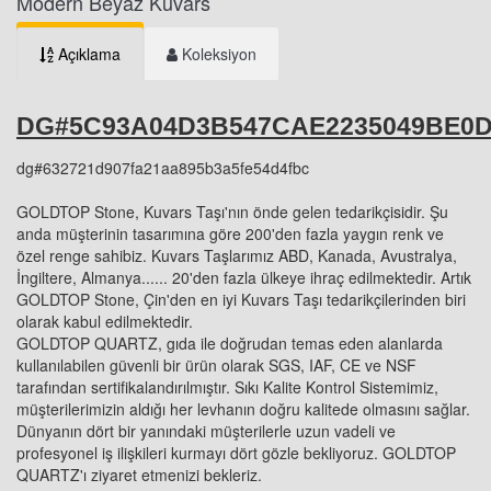
Modern Beyaz Kuvars
Açıklama
Koleksiyon
DG#5C93A04D3B547CAE2235049BE0D
dg#632721d907fa21aa895b3a5fe54d4fbc
GOLDTOP Stone, Kuvars Taşı'nın önde gelen tedarikçisidir. Şu
anda müşterinin tasarımına göre 200'den fazla yaygın renk ve
özel renge sahibiz. Kuvars Taşlarımız ABD, Kanada, Avustralya,
İngiltere, Almanya...... 20'den fazla ülkeye ihraç edilmektedir. Artık
GOLDTOP Stone, Çin'den en iyi Kuvars Taşı tedarikçilerinden biri
olarak kabul edilmektedir.
GOLDTOP QUARTZ, gıda ile doğrudan temas eden alanlarda
kullanılabilen güvenli bir ürün olarak SGS, IAF, CE ve NSF
tarafından sertifikalandırılmıştır. Sıkı Kalite Kontrol Sistemimiz,
müşterilerimizin aldığı her levhanın doğru kalitede olmasını sağlar.
Dünyanın dört bir yanındaki müşterilerle uzun vadeli ve
profesyonel iş ilişkileri kurmayı dört gözle bekliyoruz. GOLDTOP
QUARTZ'ı ziyaret etmenizi bekleriz.