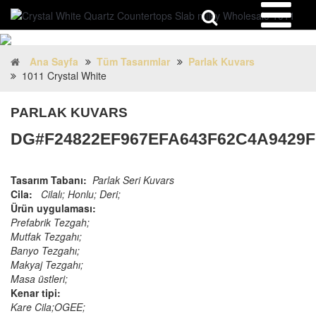
Ana Sayfa
Tüm Tasarımlar
Parlak Kuvars
1011 Crystal White
PARLAK KUVARS
DG#F24822EF967EFA643F62C4A9429F
Tasarım Tabanı:
Parlak Seri Kuvars
Cila:
Cilalı; Honlu; Deri;
Ürün uygulaması:
Prefabrik Tezgah;
Mutfak Tezgahı;
Banyo Tezgahı;
Makyaj Tezgahı;
Masa üstleri;
Kenar tipi:
Kare Cila;OGEE;