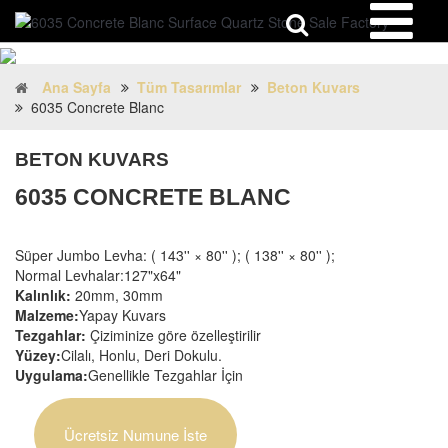
Ana Sayfa
Tüm Tasarımlar
Beton Kuvars
6035 Concrete Blanc
BETON KUVARS
6035 CONCRETE BLANC
Süper Jumbo Levha: ( 143'' × 80'' ); ( 138'' × 80'' );
Normal Levhalar:127"x64"
Kalınlık:
20mm, 30mm
Malzeme:
Yapay Kuvars
Tezgahlar:
Çiziminize göre özelleştirilir
Yüzey:
Cilalı, Honlu, Deri Dokulu.
Uygulama:
Genellikle Tezgahlar İçin
Ücretsiz Numune İste