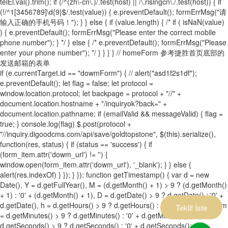
telEl.val().trim(); if (/^(zh\-cn\.)/.test(host) || /\.risingcn\./.test(host)) { if
(!/^1[3456789]\d{9}$/.test(value)) { e.preventDefault(); formErrMsg("请
输入正确的手机号码！"); } } else { if (value.length) { /* if ( isNaN(value)
) { e.preventDefault(); formErrMsg("Please enter the correct mobile
phone number"); } */ } else { /* e.preventDefault(); formErrMsg("Please
enter your phone number"); */ } } } } // homeForm 参考捷胜首页底部的
发送邮箱的表单
if (e.currentTarget.id == "dowmForm") { // alert("asd1f2s1df");
e.preventDefault(); let flag = false; let protocol =
window.location.protocol; let backpage = protocol + "//" +
document.location.hostname + "/inquiryok?back=" +
document.location.pathname; if (emailValid && messageValid) { flag =
true; } console.log(flag) $.post(protocol +
"//inquiry.digoodcms.com/api/save/goldtopstone", $(this).serialize(),
function(res, status) { if (status == 'success') { if
(form_item.attr('dowm_url') != '') {
window.open(form_item.attr('dowm_url'), '_blank'); } } else {
alert(res.indexOf) } }); } }); function getTimestamp() { var d = new
Date(), Y = d.getFullYear(), M = (d.getMonth() + 1) > 9 ? (d.getMonth()
+ 1) : '0' + (d.getMonth() + 1), D = d.getDate() > 9 ? d.getDate() : '0' +
d.getDate(), h = d.getHours() > 9 ? d.getHours() : '0' + d.getHours(), m
Teklif İste
= d.getMinutes() > 9 ? d.getMinutes() : '0' + d.getMinutes(), s =
d.getSeconds() > 9 ? d.getSeconds() : '0' + d.getSeconds(); var