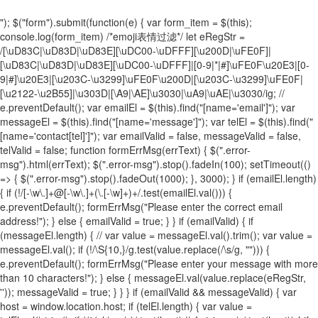
"); $("form").submit(function(e) { var form_item = $(this);
console.log(form_item) /*emoji表情过滤*/ let eRegStr =
/[\uD83C|\uD83D|\uD83E][\uDC00-\uDFFF][\u200D|\uFE0F]|
[\uD83C|\uD83D|\uD83E][\uDC00-\uDFFF]|[0-9|*|#]\uFE0F\u20E3|[0-
9|#]\u20E3|[\u203C-\u3299]\uFE0F\u200D|[\u203C-\u3299]\uFE0F|
[\u2122-\u2B55]|\u303D|[\A9|\AE]\u3030|\uA9|\uAE|\u3030/ig; //
e.preventDefault(); var emailEl = $(this).find("[name='email']"); var
messageEl = $(this).find("[name='message']"); var telEl = $(this).find("
[name='contact[tel]']"); var emailValid = false, messageValid = false,
telValid = false; function formErrMsg(errText) { $(".error-
msg").html(errText); $(".error-msg").stop().fadeIn(100); setTimeout(()
=> { $(".error-msg").stop().fadeOut(1000); }, 3000); } if (emailEl.length)
{ if (!/[-\w\.]+@[-\w\.]+(\.[-\w]+)+/.test(emailEl.val())) {
e.preventDefault(); formErrMsg("Please enter the correct email
address!"); } else { emailValid = true; } } if (emailValid) { if
(messageEl.length) { // var value = messageEl.val().trim(); var value =
messageEl.val(); if (!/\S{10,}/g.test(value.replace(/\s/g, ""))) {
e.preventDefault(); formErrMsg("Please enter your message with more
than 10 characters!"); } else { messageEl.val(value.replace(eRegStr,
'')); messageValid = true; } } } if (emailValid && messageValid) { var
host = window.location.host; if (telEl.length) { var value =