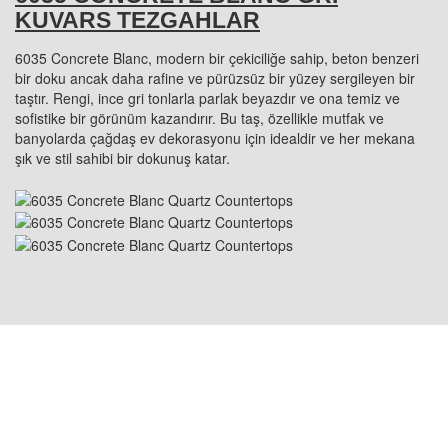
KUVARS TEZGAHLAR
6035 Concrete Blanc, modern bir çekiciliğe sahip, beton benzeri
bir doku ancak daha rafine ve pürüzsüz bir yüzey sergileyen bir
taştır. Rengi, ince gri tonlarla parlak beyazdır ve ona temiz ve
sofistike bir görünüm kazandırır. Bu taş, özellikle mutfak ve
banyolarda çağdaş ev dekorasyonu için idealdir ve her mekana
şık ve stil sahibi bir dokunuş katar.
ABD KONUMU: 1800 PEACHTREE ST NW
STE 410, ATLANTA, GA 30309
ÇİN KONUMU: Room 2505/2512, No.464