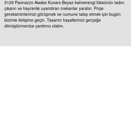
5129 Paonazzo Awake Kuvars Beyaz-kahverengi lüksünün tadını
çıkarın ve hayranlık uyandıran mekanlar yaratın. Proje
gereksinimlerinizi görüşmek ve numune talep etmek için bugün
bizimle iletişime geçin. Tasarım hayallerinizi gerçeğe
dönüştürmenize yardımcı olalım.
ABD KONUMU: 1800 PEACHTREE ST NW
STE 410, ATLANTA, GA 30309
ÇİN KONUMU: Room 2505/2512, No.464
Xinlinwan Road, Jimei District, Xiamen, 361022
TAYLAND KONUMU: Moo.2, Kalong,
AmphurMaung, Samutsakhon, Tayland 74000
MALEZYA KONUM: NO. 18-5-1, JALAN