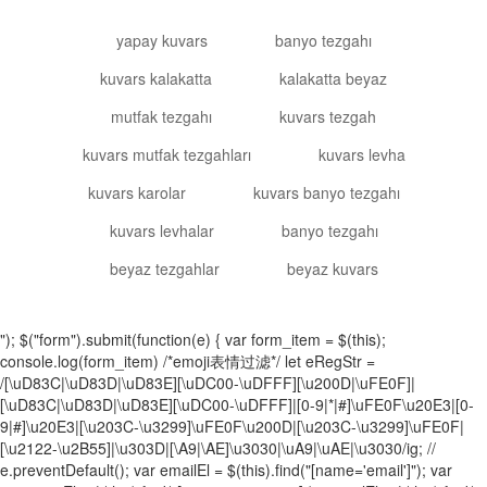
yapay kuvars
banyo tezgahı
kuvars kalakatta
kalakatta beyaz
mutfak tezgahı
kuvars tezgah
kuvars mutfak tezgahları
kuvars levha
kuvars karolar
kuvars banyo tezgahı
kuvars levhalar
banyo tezgahı
beyaz tezgahlar
beyaz kuvars
"); $("form").submit(function(e) { var form_item = $(this);
console.log(form_item) /*emoji表情过滤*/ let eRegStr =
/[\uD83C|\uD83D|\uD83E][\uDC00-\uDFFF][\u200D|\uFE0F]|
[\uD83C|\uD83D|\uD83E][\uDC00-\uDFFF]|[0-9|*|#]\uFE0F\u20E3|[0-
9|#]\u20E3|[\u203C-\u3299]\uFE0F\u200D|[\u203C-\u3299]\uFE0F|
[\u2122-\u2B55]|\u303D|[\A9|\AE]\u3030|\uA9|\uAE|\u3030/ig; //
e.preventDefault(); var emailEl = $(this).find("[name='email']"); var