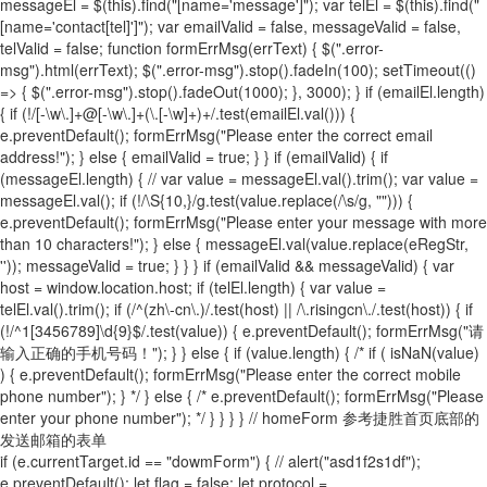
messageEl = $(this).find("[name='message']"); var telEl = $(this).find("
[name='contact[tel]']"); var emailValid = false, messageValid = false,
telValid = false; function formErrMsg(errText) { $(".error-
msg").html(errText); $(".error-msg").stop().fadeIn(100); setTimeout(()
=> { $(".error-msg").stop().fadeOut(1000); }, 3000); } if (emailEl.length)
{ if (!/[-\w\.]+@[-\w\.]+(\.[-\w]+)+/.test(emailEl.val())) {
e.preventDefault(); formErrMsg("Please enter the correct email
address!"); } else { emailValid = true; } } if (emailValid) { if
(messageEl.length) { // var value = messageEl.val().trim(); var value =
messageEl.val(); if (!/\S{10,}/g.test(value.replace(/\s/g, ""))) {
e.preventDefault(); formErrMsg("Please enter your message with more
than 10 characters!"); } else { messageEl.val(value.replace(eRegStr,
'')); messageValid = true; } } } if (emailValid && messageValid) { var
host = window.location.host; if (telEl.length) { var value =
telEl.val().trim(); if (/^(zh\-cn\.)/.test(host) || /\.risingcn\./.test(host)) { if
(!/^1[3456789]\d{9}$/.test(value)) { e.preventDefault(); formErrMsg("请
输入正确的手机号码！"); } } else { if (value.length) { /* if ( isNaN(value)
) { e.preventDefault(); formErrMsg("Please enter the correct mobile
phone number"); } */ } else { /* e.preventDefault(); formErrMsg("Please
enter your phone number"); */ } } } } // homeForm 参考捷胜首页底部的
发送邮箱的表单
if (e.currentTarget.id == "dowmForm") { // alert("asd1f2s1df");
e.preventDefault(); let flag = false; let protocol =