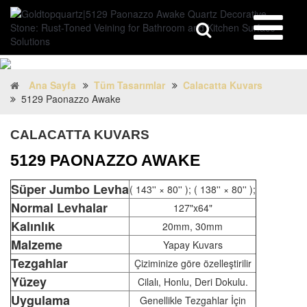
Ana Sayfa
Tüm Tasarımlar
Calacatta Kuvars
5129 Paonazzo Awake
CALACATTA KUVARS
5129 PAONAZZO AWAKE
Süper Jumbo Levha
( 143'' × 80'' ); ( 138'' × 80'' );
Normal Levhalar
127"x64"
Kalınlık
20mm, 30mm
Malzeme
Yapay Kuvars
Tezgahlar
Çiziminize göre özelleştirilir
Yüzey
Cilalı, Honlu, Deri Dokulu.
Uygulama
Genellikle Tezgahlar İçin