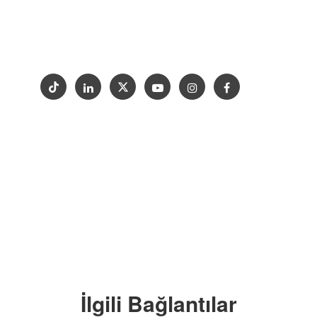
Neden Goldtop
Destek
Proje
İletişim
Sergi
Telif Hakkı © 2012-2024 Goldtop Stone 2024
Tüm Hakları Saklıdır
İlgili Bağlantılar