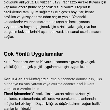
olduğunu anlıyoruz. Bu yüzden 5129 Paonazzo Awake Kuvars için
kapsamlı özelleştirme seçenekleri sunuyoruz. Projenizin
özelliklerine tam uyum sağlamak için çeşitli boyutlar, kenar
profilleri ve yüzeyler arasından seçim yapın. Yetenekli
zanaatkarlar ve tasarımcılardan oluşan ekibimiz, yaratıcı
vizyonunuzu hayata geçirmek için sizinle yakın çalışır ve her
parçanın beklentilerinizi aşan benzersiz bir sanat eseri olmasını
sağlar.
Çok Yönlü Uygulamalar
5129 Paonazzo Awake Kuvars'ın zamansız güzelliği ve çok
yönlülüğü, onu çok çeşitli uygulamalar için uygun kılar:
Konut Alanları:
Mutfağınızı gurme bir cennete dönüştürün, lüks
bir banyo inzivası yaratın veya oturma odanıza özel kuvars
vurgularla zarafet katın.
Ticari İşletmeler:
Yüksek lüks kuvarsın rafine cazibesiyle
otellerde, restoranlarda, ofislerde ve perakende alanlarında
müşterileri etkileyin. Dayanıklılığı ve düşük bakımı, yoğun trafikli
alanlar için idealdir.